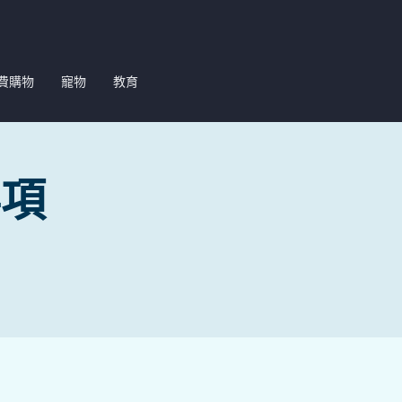
費購物
寵物
教育
事項