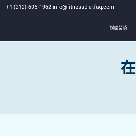
+1 (212)-695-1962
info@fitnessdietfaq.com
媒體營銷
在