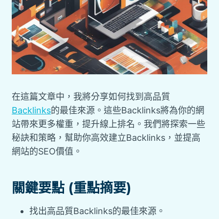
在這篇文章中，我將分享如何找到高品質
Backlinks
的最佳來源。這些Backlinks將為你的網
站帶來更多權重，提升線上排名。我們將探索一些
秘訣和策略，幫助你高效建立Backlinks，並提高
網站的SEO價值。
關鍵要點 (重點摘要)
找出高品質Backlinks的最佳來源。