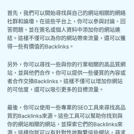
首先，我們可以開始尋找與自己的網站相關的網絡
社群和論壇。在這些平台上，你可以參與討論、回
答問題，並在簽名或個人資料中添加你的網站連
結。這樣不僅可以為你的網站帶來流量，還可以獲
得一些有價值的Backlinks。
另外，你可以尋找一些與你的行業相關的高品質網
站，並與他們合作。你可以提供一些優質的內容或
者合作交換Backlinks。這樣不僅可以增加你網站
的可信度，還可以吸引更多的目標流量。
最後，你可以使用一些專業的SEO工具來尋找高品
質的Backlinks來源。這些工具可以幫助你找到與
你的網站相關的網站，並探索它們的Backlinks來
源。這樣你就可以有針對性地聯繫這些網站，尋求