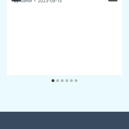
By
Admin
2023-09-15