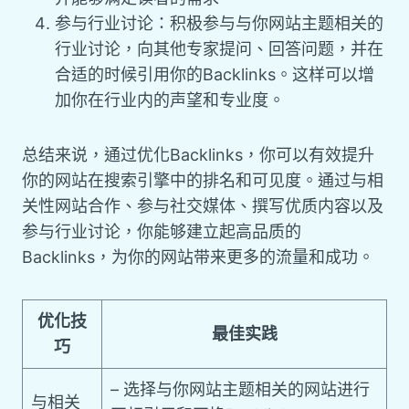
参与行业讨论：积极参与与你网站主题相关的
行业讨论，向其他专家提问、回答问题，并在
合适的时候引用你的Backlinks。这样可以增
加你在行业内的声望和专业度。
总结来说，通过优化Backlinks，你可以有效提升
你的网站在搜索引擎中的排名和可见度。通过与相
关性网站合作、参与社交媒体、撰写优质内容以及
参与行业讨论，你能够建立起高品质的
Backlinks，为你的网站带来更多的流量和成功。
优化技
最佳实践
巧
– 选择与你网站主题相关的网站进行
与相关