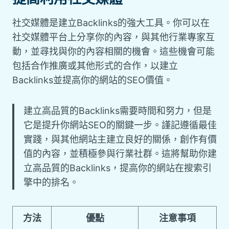
社交媒體是建立Backlinks的強大工具。你可以在
社交媒體平台上分享你的內容，與其他行業專家互
動，並尋找與你的內容相關的機會。這些機會可能
包括合作推廣或其他形式的合作，以建立
Backlinks並提高你的網站的SEO價值。
建立高品質的Backlinks需要時間和努力，但是
它是提升你網站SEO的關鍵一步。謹記遵循最佳
實踐，與其他網站主建立良好的關係，創作有價
值的內容，並積極參與行業社群。這將幫助你建
立高品質的Backlinks，提高你的網站在搜索引
擎中的排名。
方法
優點
注意事項