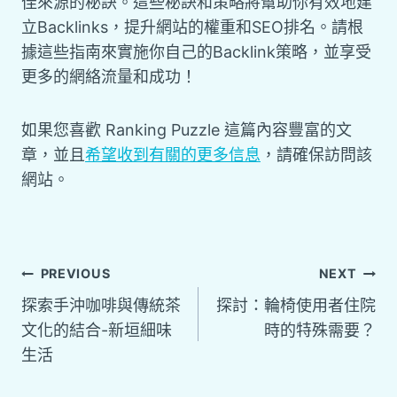
佳來源的秘訣。這些秘訣和策略將幫助你有效地建
立Backlinks，提升網站的權重和SEO排名。請根
據這些指南來實施你自己的Backlink策略，並享受
更多的網絡流量和成功！
如果您喜歡 Ranking Puzzle 這篇內容豐富的文
章，並且
希望收到有關的更多信息
，請確保訪問該
網站。
PREVIOUS
NEXT
探索手沖咖啡與傳統茶
探討：輪椅使用者住院
文化的結合-新垣細味
時的特殊需要？
生活