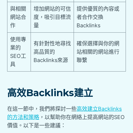
與相關
增加網站的可信
提供優質的內容或
網站合
度，吸引目標流
者合作交換
作
量
Backlinks
使用專
有針對性地尋找
確保選擇與你的網
業的
高品質的
站相關的網站進行
SEO工
Backlinks來源
聯繫
具
高效Backlinks建立
在這一節中，我們將探討一些
高效建立Backlinks
的方法和策略
，以幫助你在網絡上提高網站的SEO
價值。以下是一些建議：