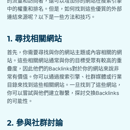
的流量和訪問者，還可以增加你的網站在搜索引擎
中的權重和排名。但是，如何找到這些優質的外部
連結來源呢？以下是一些方法和技巧。
1. 尋找相關網站
首先，你需要尋找與你的網站主題或內容相關的網
站。這些相關網站通常與你的目標受眾有較高的重
疊度，因此他們的Backlinks對於你的網站來說非
常有價值。你可以通過搜索引擎、社群媒體或行業
目錄來找到這些相關網站。一旦找到了這些網站，
你可以嘗試與他們建立聯繫，探討交換Backlinks
的可能性。
2. 參與社群討論