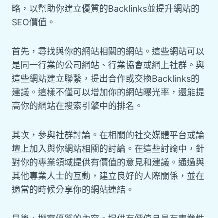
略，以幫助你建立優質的Backlinks並提升網站的
SEO價值。
首先，尋找與你的網站相關的網站。這些網站可以
是同一行業的公司網站、行業協會或網上社群。與
這些網站建立聯繫，提出合作或交換Backlinks的
建議。這樣不僅可以增加你的網站曝光率，還能提
高你的網站在搜索引擎中的排名。
其次，參與社群討論。在相關的社交媒體平台或論
壇上加入與你網站相關的討論。在這些討論中，針
對你的專業領域提供有價值的意見和建議。通過與
其他專業人士的互動，建立良好的人際關係，並在
適當的時候分享你的網站連結。