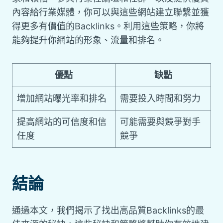
內容給行業媒體，你可以與這些網站建立聯繫並獲
得更多有價值的Backlinks。利用這些策略，你將
能夠提升你網站的形象、流量和排名。
優點
缺點
增加網站曝光率和排名
需要投入時間和努力
提高網站的可信度和信
可能需要與競爭對手
任度
競爭
結論
通過本文，我們揭示了找出高品質Backlinks的最