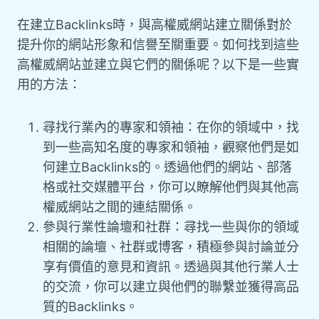
在建立Backlinks時，與高權威網站建立關係對於
提升你的網站形象和信譽至關重要。如何找到這些
高權威網站並建立與它們的關係呢？以下是一些實
用的方法：
尋找行業內的專家和領袖：在你的領域中，找
到一些高知名度的專家和領袖，觀察他們是如
何建立Backlinks的。透過他們的網站、部落
格或社交媒體平台，你可以瞭解他們與其他高
權威網站之間的連結關係。
參與行業性論壇和社群：尋找一些與你的領域
相關的論壇、社群或博客，積極參與討論並分
享有價值的意見和資訊。透過與其他行業人士
的交流，你可以建立與他們的聯繫並獲得高品
質的Backlinks。