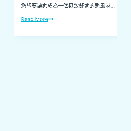
您想要讓家成為一個極致舒適的避風港…
如
Read More
何
打
造
極
致
舒
適
的
家
居
生
活