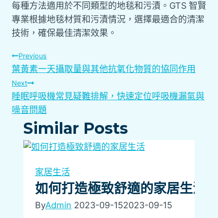
每種方法適用於不同類型的地毯和污漬。GTS 智賢
專業根據地毯材質和污漬情況，選擇最適合的清潔
技術，確保最佳清潔效果。
文
Previous
葉黃素一天攝取量與其他抗氧化物質的協同作用
章
Next
睡眠呼吸機常見疑難排解，快速定位呼吸機漏氣與
導
噪音問題
Similar Posts
覽
家居生活
如何打造極致舒適的家居生活
By
Admin
2023-09-15
2023-09-15