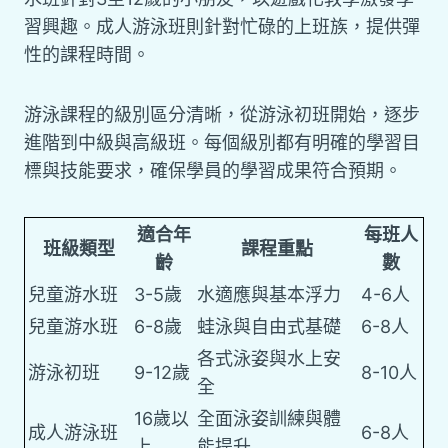
習興趣。成人游泳班則針對忙碌的上班族，提供彈
性的課程時間。
游泳課程的級別區分清晰，從游泳初班開始，逐步
進階到中級與高級班。每個級別都有明確的學習目
標與技能要求，確保學員的學習成果符合預期。
適合年
每班人
班級類型
課程重點
齡
數
兒童游水班
3-5歲
水適應與基本浮力
4-6人
兒童游水班
6-8歲
蛙泳與自由式基礎
6-8人
各式泳姿與水上安
游泳初班
9-12歲
8-10人
全
16歲以
全面泳姿訓練與體
成人游泳班
6-8人
上
能提升