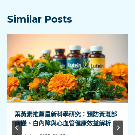
Similar Posts
葉黃素推薦最新科學研究：預防黃斑部
病變、白內障與心血管健康效益解析