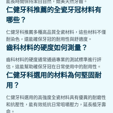
能長時間保持潔白自然，媲美天然牙齒。
仁健牙科推薦的全瓷牙冠材料有
哪些？
仁健牙科推薦多種高品質全瓷材料，這些材料不僅
耐染色，還能確保牙冠的耐用性與舒適度。
齒科材料的硬度如何測量？
齒科材料的硬度通常通過專業的測試標準進行評
估，這能幫助確保牙冠在日常使用中的耐用性。
仁健牙科選用的材料為何堅固耐
用？
仁健牙科選用的高強度全瓷材料具有優異的耐磨性
和抗壓性，能有效抵抗日常咀嚼壓力，延長植牙壽
命。