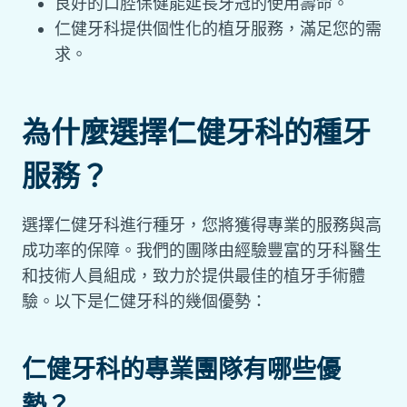
良好的口腔保健能延長牙冠的使用壽命。
仁健牙科提供個性化的植牙服務，滿足您的需
求。
為什麼選擇仁健牙科的種牙
服務？
選擇仁健牙科進行種牙，您將獲得專業的服務與高
成功率的保障。我們的團隊由經驗豐富的牙科醫生
和技術人員組成，致力於提供最佳的植牙手術體
驗。以下是仁健牙科的幾個優勢：
仁健牙科的專業團隊有哪些優
勢？