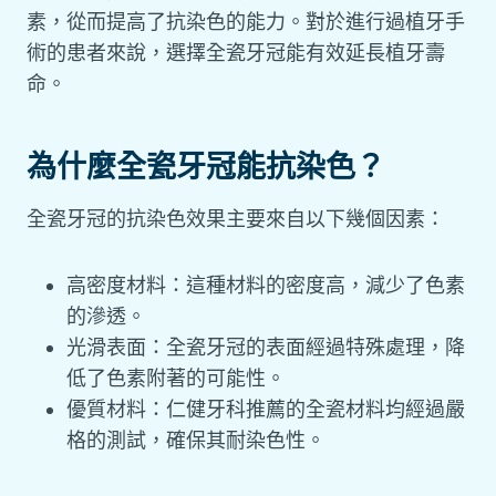
素，從而提高了抗染色的能力。對於進行過植牙手
術的患者來說，選擇全瓷牙冠能有效延長植牙壽
命。
為什麼全瓷牙冠能抗染色？
全瓷牙冠的抗染色效果主要來自以下幾個因素：
高密度材料：這種材料的密度高，減少了色素
的滲透。
光滑表面：全瓷牙冠的表面經過特殊處理，降
低了色素附著的可能性。
優質材料：仁健牙科推薦的全瓷材料均經過嚴
格的測試，確保其耐染色性。