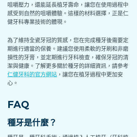
咀嚼壓力，還能延長植牙壽命，讓您在使用過程中
感受到自然的咀嚼體驗。這樣的材料選擇，正是仁
健牙科專業技術的體現。
為了維持全瓷牙冠的質感，您在完成種牙後需要定
期進行適當的保養。建議您使用柔軟的牙刷和非磨
損性的牙膏，並定期進行牙科檢查，確保牙冠的清
潔與健康。了解更多關於種牙的詳細資訊，請參考
仁健牙科的官方網站
，讓您在植牙過程中更加安
心。
FAQ
種牙是什麼？