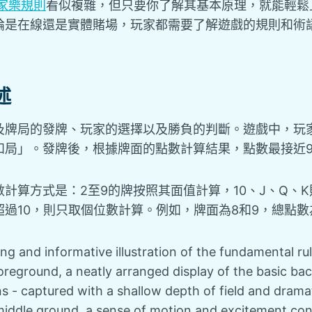
家樂規則
看似複雜，但只要你了解其基本原理，就能輕鬆
論是在線還是實體賭場，玩家都需要了解遊戲的規則和術
述
及牌局的發牌、玩家的選擇以及勝負的判斷。遊戲中，玩
和局」。發牌後，根據牌面的點數計算結果，點數最接近
計算方式是：2至9的牌按照其面值計算，10、J、Q、K
過10，則只取個位數計算。例如，牌面為8和9，總點數為