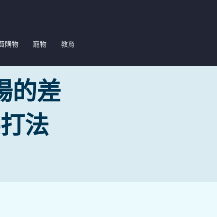
費購物
寵物
教育
場的差
樂打法