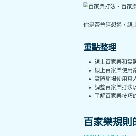
你是否曾經想過，線
重點整理
線上百家樂和實
線上百家樂使用
實體賭場使用真
調整百家樂打法
了解百家樂技巧
百家樂規則