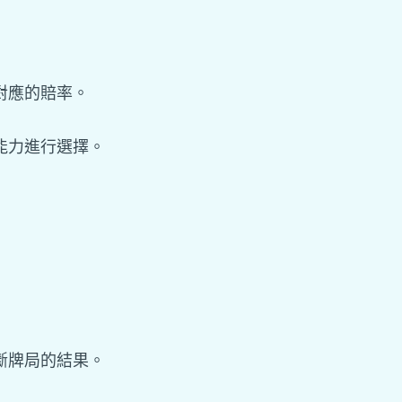
對應的賠率。
能力進行選擇。
斷牌局的結果。