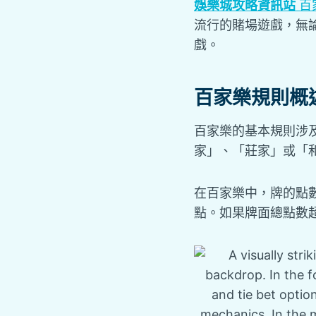
娛樂城攻略資訊站
百
流行的賭場遊戲，無
戲。
百家樂規則概
百家樂的基本規則涉
家」、「莊家」或「
在百家樂中，牌的點數
點。如果牌面總點數超