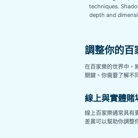
調整你的百
在百家樂的世界中，
關鍵。你需要了解不
線上與實體賭
線上百家樂通常具有
差異可以幫助你調整