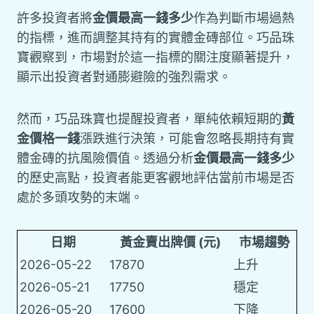
許多投資者將
金價最高一錢多少
作為判斷市場過熱
的指標，進而調整其持有的實體金磚部位。巧品珠
寶觀察到，市場對於這一指標的關注度顯著提升，
顯示出投資者對通膨避險的強烈需求。
然而，巧品珠寶也提醒投資者，單純依賴短期的
黃
金價格一錢
漲跌進行決策，可能會忽略長期持有實
體金磚的抗風險價值。透過分析
金價最高一錢多少
的歷史高點，投資者能更客觀地評估當前市場是否
處於多頭攻勢的末端。
日期
黃金賣出牌價 (元)
市場趨勢
2026-05-22
17870
上升
2026-05-21
17750
穩定
2026-05-20
17600
下降