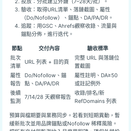
投放：分批建立外鏈（7–28天/批）。
驗收：取得URL清單、落鏈截圖、屬性
（Do/Nofollow）、錨點、DA/PA/DR。
追蹤：用GSC、Ahrefs觀察收錄、流量與
錨點分佈，進行迭代。
節點
交付內容
驗收標準
批次
完整 URL 與落鏈位
URL 列表 + 目的頁
清單
置截圖
屬性
Do/Nofollow、錨
屬性註明、DA≥50
報告
點、DA/PA/DR
或註記例外
後續
收錄/排名/新
7/14/28 天觀察報告
監測
RefDomains 列表
預算與檔期要與業務同步。若看到短期異動，暫
緩新批次並用品牌錨點或Nofollow 稀釋風險。