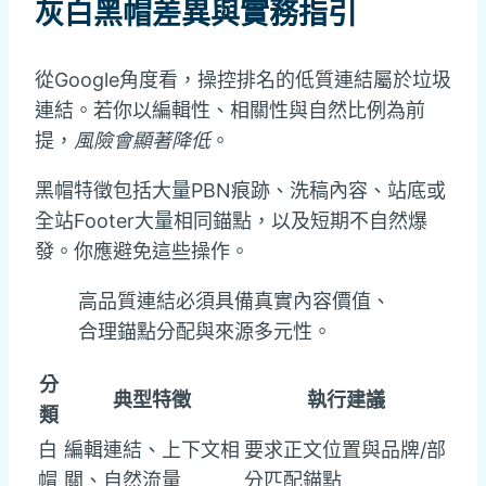
灰白黑帽差異與實務指引
從Google角度看，操控排名的低質連結屬於垃圾
連結。若你以編輯性、相關性與自然比例為前
提，
風險會顯著降低
。
黑帽特徵包括大量PBN痕跡、洗稿內容、站底或
全站Footer大量相同錨點，以及短期不自然爆
發。你應避免這些操作。
高品質連結必須具備真實內容價值、
合理錨點分配與來源多元性。
分
典型特徵
執行建議
類
白
編輯連結、上下文相
要求正文位置與品牌/部
帽
關、自然流量
分匹配錨點