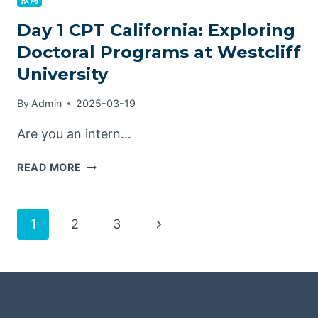
Day 1 CPT California: Exploring
Doctoral Programs at Westcliff
University
By
Admin
2025-03-19
Are you an intern…
READ MORE
1
2
3